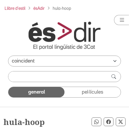
Llibre d'estil
ésAdir
hula-hoop
general
pel·lícules
hula-hoop
Compartir pe
Compart
Co