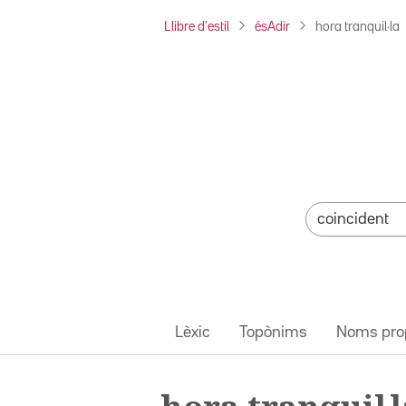
Llibre d'estil
ésAdir
hora tranquil·la
Lèxic
Topònims
Noms pro