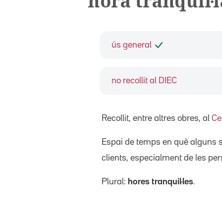
hora tranquil·l
ús general
no recollit al DIEC
Recollit, entre altres obres, al
Ce
Espai de temps en què alguns sup
clients, especialment de les per
Plural:
hores tranquil·les
.