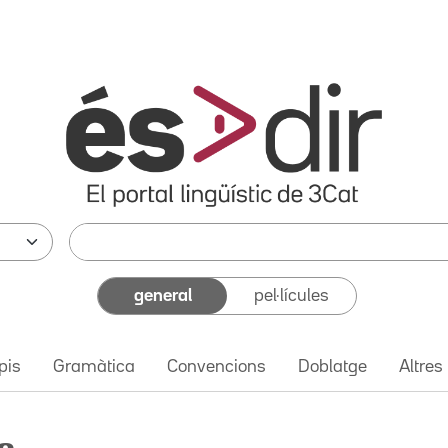
general
pel·lícules
pis
Gramàtica
Convencions
Doblatge
Altres