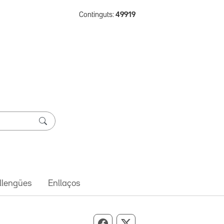
Continguts:
49919
 llengües
Enllaços