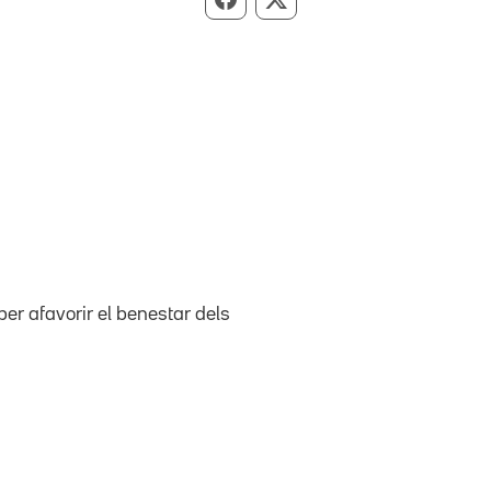
Compartir per Facebook
Compartir per X
er afavorir el benestar dels