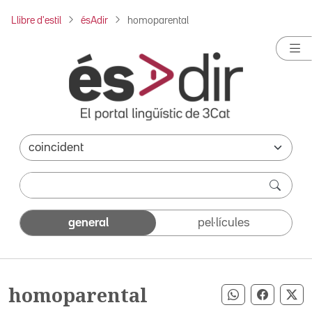
Llibre d'estil
ésAdir
homoparental
general
pel·lícules
homoparental
Compartir pe
Compart
Co