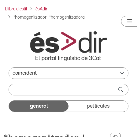
Llibre d'estil
ésAdir
*homogenitzador | *homogenitzadora
general
pel·lícules