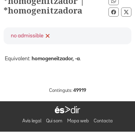
*homogenitzador |
Compart
*homogenitzadora
Compart
Co
no admissible
Equivalent:
homogeneïtzador, -a
.
Continguts:
49919
Avís legal
Qui som
Mapa web
Contacta