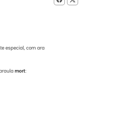
Compartir per Facebook
Compartir per X
te especial, com ara
paraula
mort
: