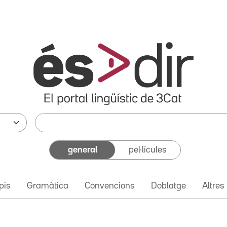
general
pel·lícules
pis
Gramàtica
Convencions
Doblatge
Altres