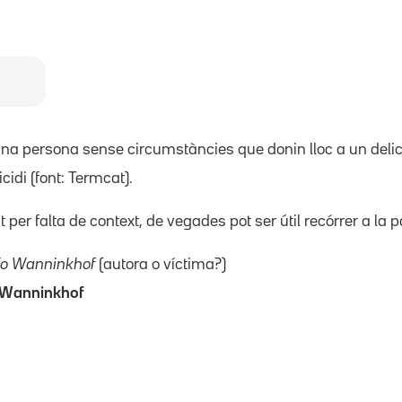
una persona sense circumstàncies que donin lloc a un delic
rricidi (font: Termcat).
per falta de context, de vegades pot ser útil recórrer a la 
cío Wanninkhof
(autora o víctima?)
o Wanninkhof