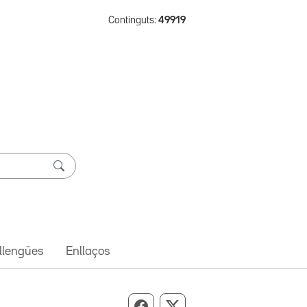
Continguts:
49919
 llengües
Enllaços