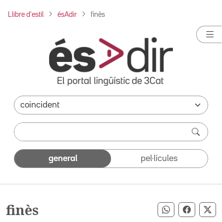
Llibre d'estil
ésAdir
finès
general
pel·lícules
finès
Compartir pe
Compart
Co