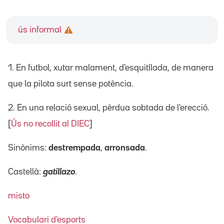
ús informal
1.
En futbol, xutar malament, d'esquitllada, de manera
que la pilota surt sense potència.
2. En una relació sexual, pèrdua sobtada de l'erecció.
[
Ús no recollit al DIEC
]
Sinònims:
destrempada
,
arronsada
.
Castellà:
gatillazo
.
misto
Vocabulari d'esports