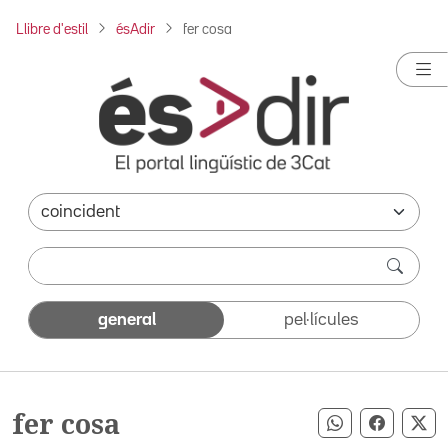
Llibre d'estil
ésAdir
fer cosa
general
pel·lícules
fer cosa
Compartir pe
Compart
Co