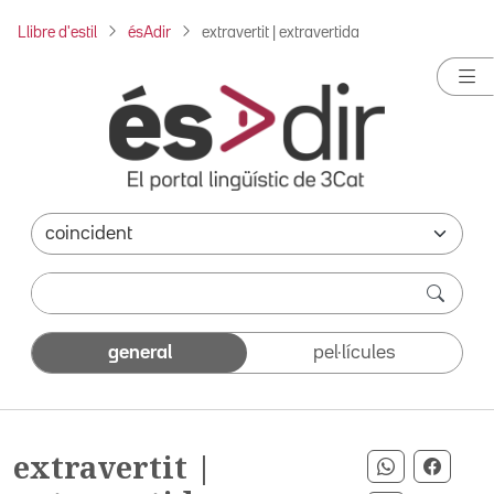
Llibre d'estil
ésAdir
extravertit | extravertida
general
pel·lícules
extravertit |
Compartir 
Compa