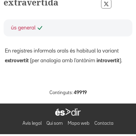
extravertida
Compartir p
ús general
En registres informals orals és habitual la variant
extrovertit
(per analogia amb l'antònim
introvertit
).
Continguts:
49919
Avís legal
Qui som
Mapa web
Contacta