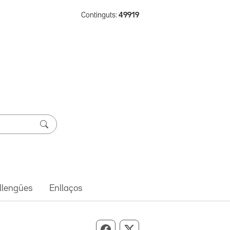
Continguts:
49919
 llengües
Enllaços