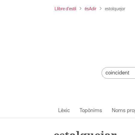
Llibre d'estil
ésAdir
estalquejar
Lèxic
Topònims
Noms pro