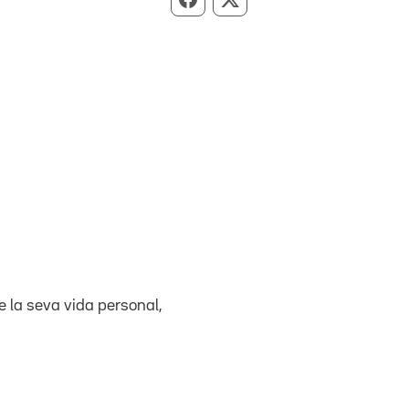
Compartir per Facebook
Compartir per X
re la seva vida personal,