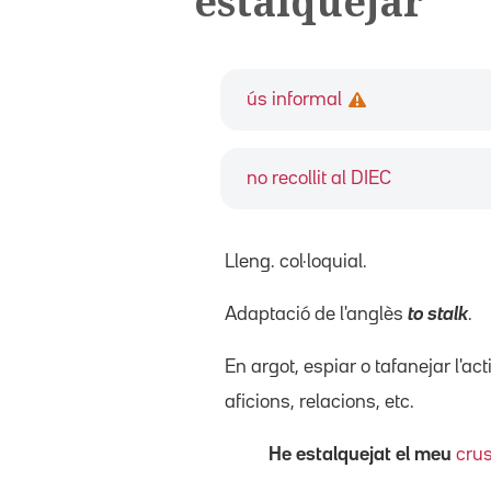
estalquejar
ús informal
no recollit al DIEC
Lleng. col·loquial.
Adaptació de l'anglès
to stalk
.
En argot, espiar o tafanejar l'ac
aficions, relacions, etc.
He estalquejat el meu
cru