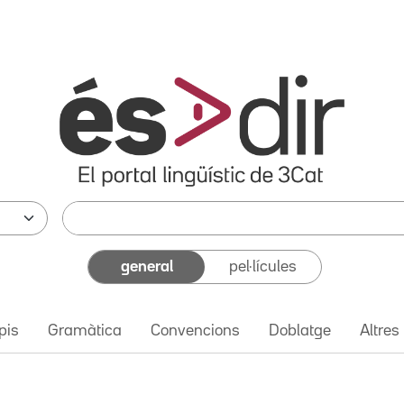
general
pel·lícules
pis
Gramàtica
Convencions
Doblatge
Altres