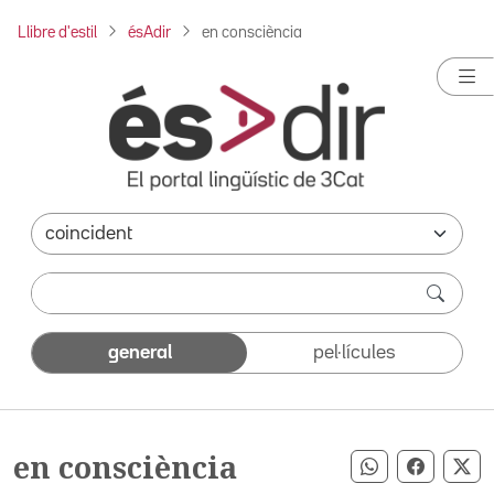
Llibre d'estil
ésAdir
en consciència
general
pel·lícules
en consciència
Compartir pe
Compart
Co