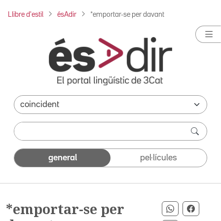
Llibre d'estil
ésAdir
*emportar-se per davant
general
pel·lícules
*emportar-se per
Compartir p
Compar