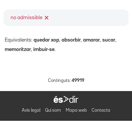
no admissible
Equivalents:
quedar xop
,
absorbir
,
amarar
,
sucar
,
memoritzar
,
imbuir-se
.
Continguts:
49919
Avís legal
Qui som
Mapa web
Contacta