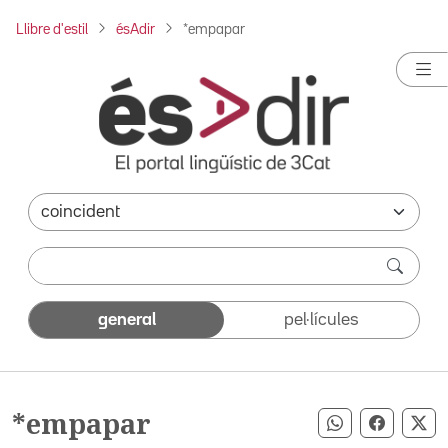
Llibre d'estil
ésAdir
*empapar
general
pel·lícules
*empapar
Compartir pe
Compart
Co