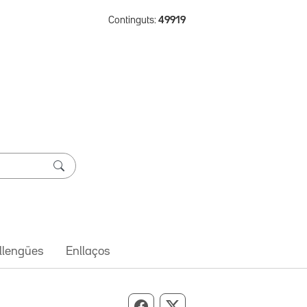
Continguts:
49919
 llengües
Enllaços