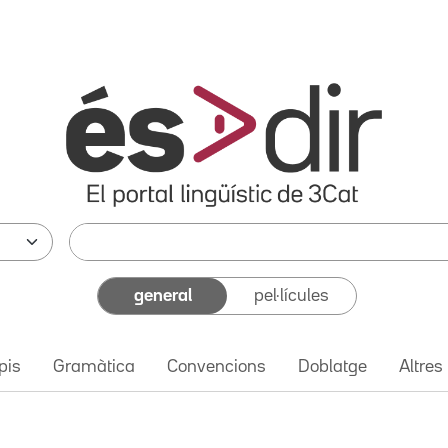
general
pel·lícules
pis
Gramàtica
Convencions
Doblatge
Altres