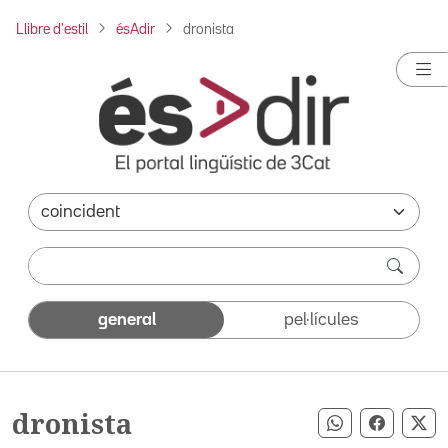
Llibre d'estil
ésAdir
dronista
general
pel·lícules
dronista
Compartir pe
Compart
Co