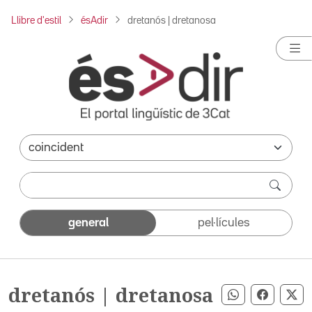
Llibre d'estil
ésAdir
dretanós | dretanosa
general
pel·lícules
dretanós | dretanosa
Compartir pe
Compart
Co