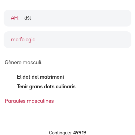
dɔ́t
AFI
:
morfologia
Gènere masculí.
El dot del matrimoni
Tenir grans dots culinaris
Paraules masculines
Continguts:
49919