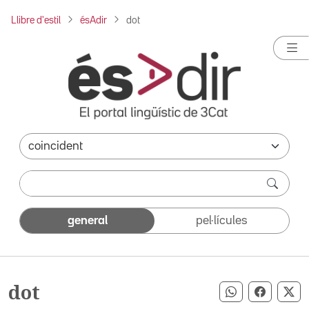
Llibre d'estil
ésAdir
dot
general
pel·lícules
dot
Compartir pe
Compart
Co