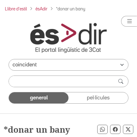
Llibre d'estil
ésAdir
*donar un bany
general
pel·lícules
*donar un bany
Compartir pe
Compart
Co