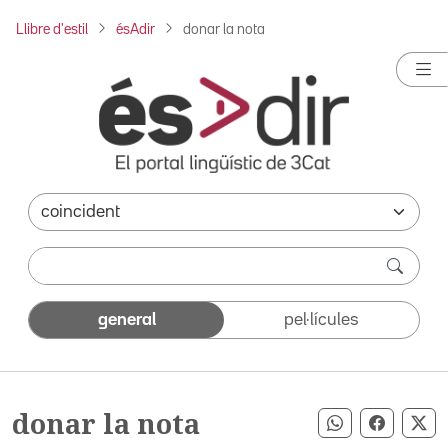
Llibre d'estil
ésAdir
donar la nota
general
pel·lícules
donar la nota
Compartir pe
Compart
Co