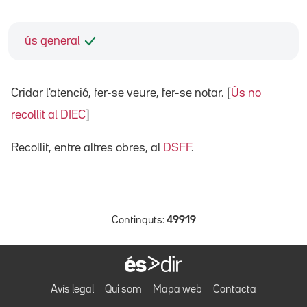
ús general
Cridar l'atenció, fer-se veure, fer-se notar. [
Ús no
recollit al DIEC
]
Recollit, entre altres obres, al
DSFF
.
Continguts:
49919
Avís legal
Qui som
Mapa web
Contacta