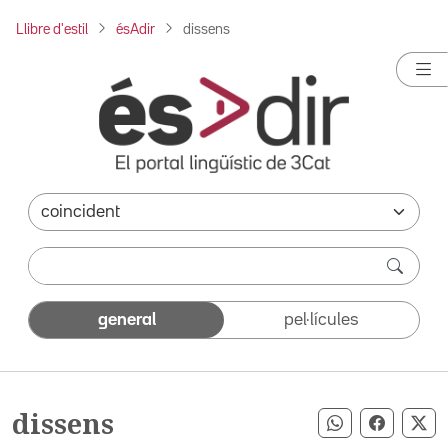
Llibre d'estil
ésAdir
dissens
general
pel·lícules
dissens
Compartir pe
Compart
Co