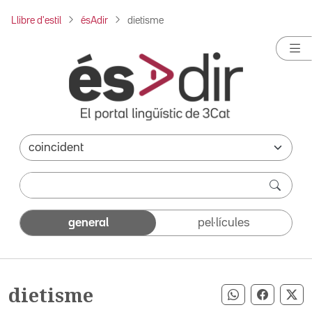
Llibre d'estil
ésAdir
dietisme
general
pel·lícules
dietisme
Compartir pe
Compart
Co