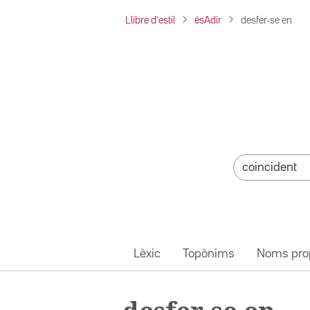
Llibre d'estil
ésAdir
desfer-se en
Lèxic
Topònims
Noms pro