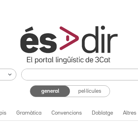
general
pel·lícules
pis
Gramàtica
Convencions
Doblatge
Altres