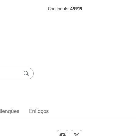
Continguts:
49919
 llengües
Enllaços