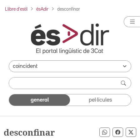
Llibre d'estil
ésAdir
desconfinar
general
pel·lícules
desconfinar
Compartir pe
Compart
Co