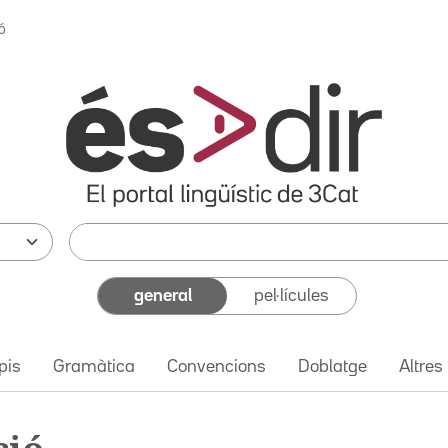
ó
general
pel·lícules
pis
Gramàtica
Convencions
Doblatge
Altres