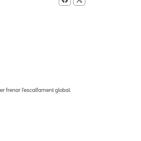
Compartir per Facebook
Compartir per X
er frenar l'escalfament global.