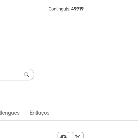
Continguts:
49919
 llengües
Enllaços