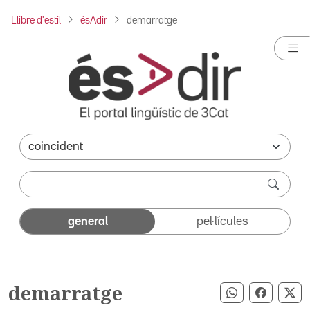
Llibre d'estil
ésAdir
demarratge
general
pel·lícules
demarratge
Compartir pe
Compart
Co