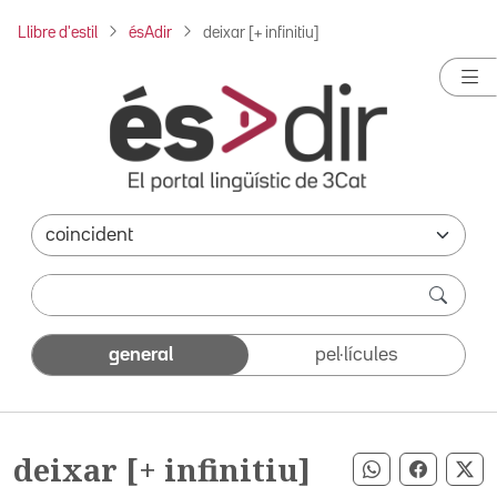
Llibre d'estil
ésAdir
deixar [+ infinitiu]
general
pel·lícules
deixar [+ infinitiu]
Compartir pe
Compart
Co