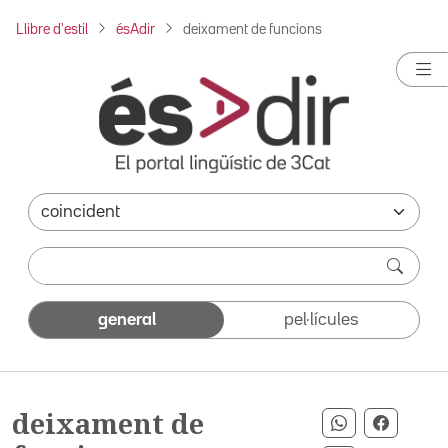
Llibre d'estil
ésAdir
deixament de funcions
general
pel·lícules
deixament de
Compartir p
Compart