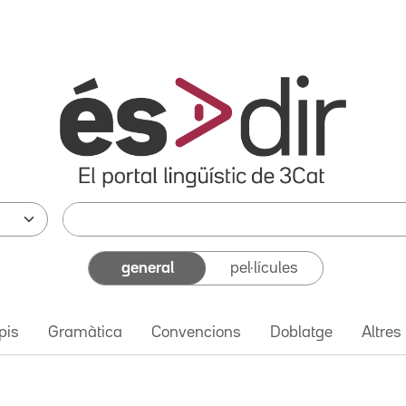
general
pel·lícules
pis
Gramàtica
Convencions
Doblatge
Altres