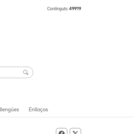
Continguts:
49919
 llengües
Enllaços