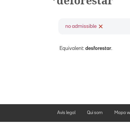
*deforestar
no admissible
Equivalent:
desforestar
.
Avís legal
Qui som
Mapa w