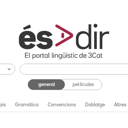
general
pel·lícules
pis
Gramàtica
Convencions
Doblatge
Altres