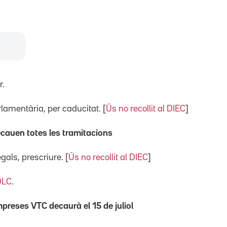
r.
lamentària, per caducitat. [
Ús no recollit al DIEC
]
decauen totes les tramitacions
egals, prescriure. [
Ús no recollit al DIEC
]
DLC
.
mpreses VTC decaurà el 15 de juliol