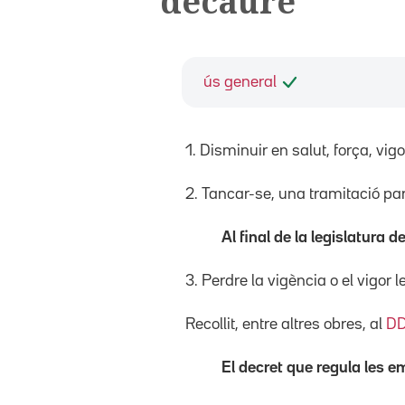
decaure
ús general
1. Disminuir en salut, força, vigo
2. Tancar-se, una tramitació par
Al final de la legislatura 
3. Perdre la vigència o el vigor l
Recollit, entre altres obres, al
D
El decret que regula les e