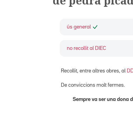
de pedra pica
ús general
no recollit al DIEC
Recollit, entre altres obres, al
D
De conviccions molt fermes.
Sempre va ser una dona d