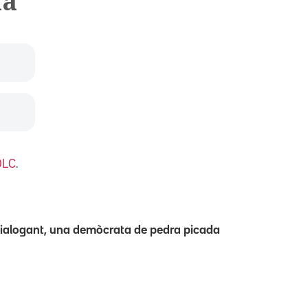
da
DLC
.
ialogant, una demòcrata de pedra picada