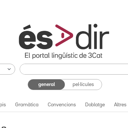
general
pel·lícules
pis
Gramàtica
Convencions
Doblatge
Altres