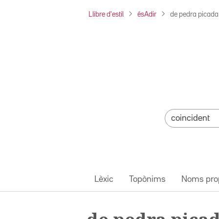
Llibre d'estil
ésAdir
de pedra picada
Lèxic
Topònims
Noms pro