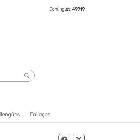
Continguts:
49919
 llengües
Enllaços