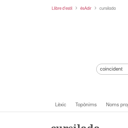
Llibre d'estil
ésAdir
cursilada
Lèxic
Topònims
Noms pro