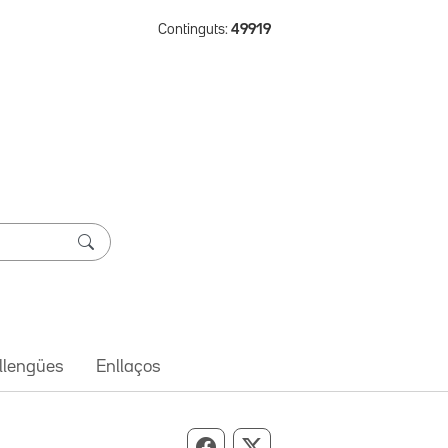
Continguts:
49919
 llengües
Enllaços