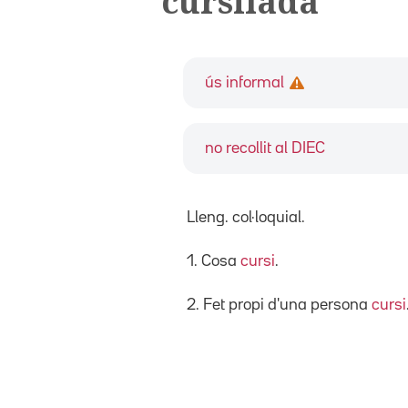
cursilada
ús informal
no recollit al DIEC
Lleng. col·loquial.
1. Cosa
cursi
.
2. Fet propi d'una persona
cursi