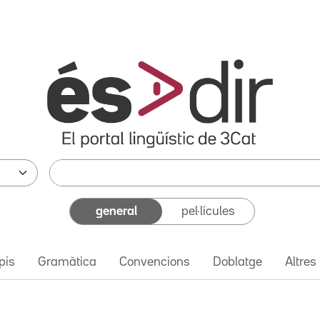
general
pel·lícules
pis
Gramàtica
Convencions
Doblatge
Altres