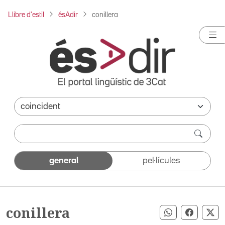
Llibre d'estil
ésAdir
conillera
general
pel·lícules
conillera
Compartir pe
Compart
Co