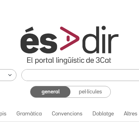
general
pel·lícules
pis
Gramàtica
Convencions
Doblatge
Altres