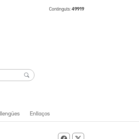
Continguts:
49919
 llengües
Enllaços