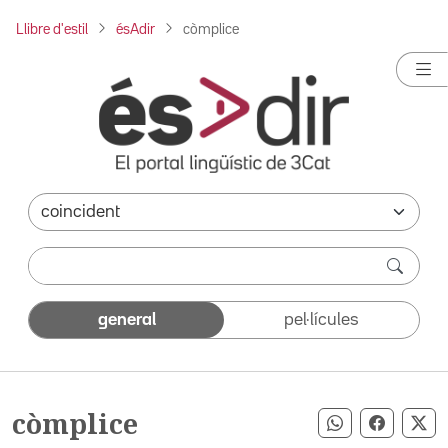
Llibre d'estil
ésAdir
còmplice
general
pel·lícules
còmplice
Compartir pe
Compart
Co