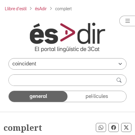
Llibre d'estil
ésAdir
complert
general
pel·lícules
complert
Compartir pe
Compart
Co