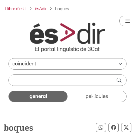
Llibre d'estil
ésAdir
boques
general
pel·lícules
boques
Compartir pe
Compart
Co