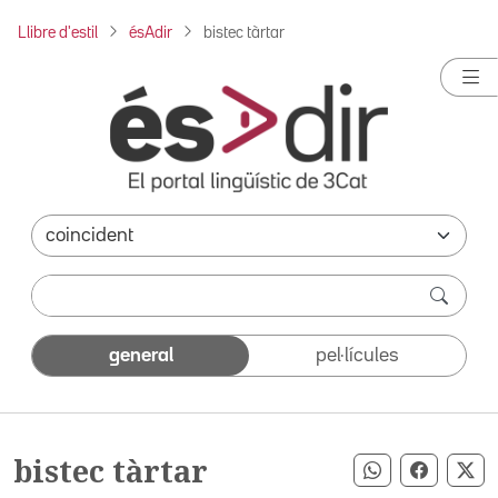
Llibre d'estil
ésAdir
bistec tàrtar
general
pel·lícules
bistec tàrtar
Compartir pe
Compart
Co