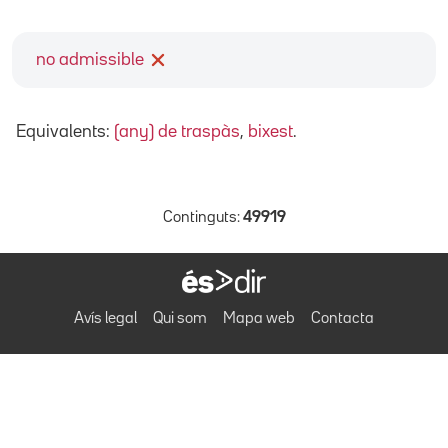
no admissible
Equivalents:
(any) de traspàs
,
bixest
.
Continguts:
49919
Avís legal
Qui som
Mapa web
Contacta