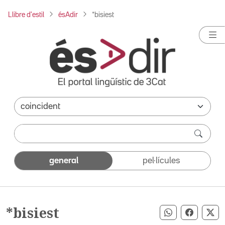
Llibre d'estil
ésAdir
*bisiest
general
pel·lícules
*bisiest
Compartir pe
Compart
Co