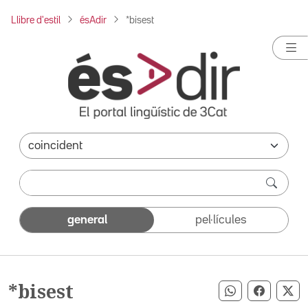
Llibre d'estil
ésAdir
*bisest
general
pel·lícules
*bisest
Compartir pe
Compart
Co