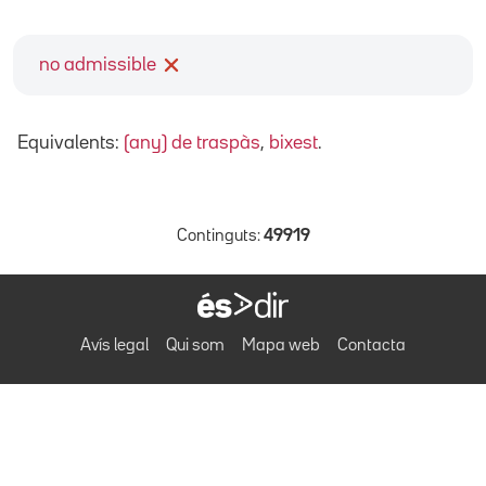
no admissible
Equivalents:
(any) de traspàs
,
bixest
.
Continguts:
49919
Avís legal
Qui som
Mapa web
Contacta