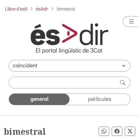
Llibre d'estil
ésAdir
bimestral
general
pel·lícules
bimestral
Compartir pe
Compart
Co