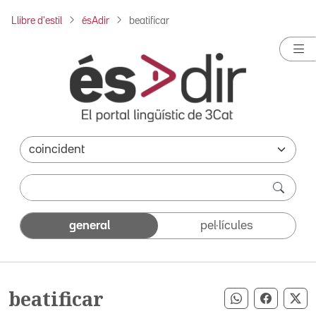
Llibre d'estil
ésAdir
beatificar
general
pel·lícules
beatificar
Compartir pe
Compart
Co