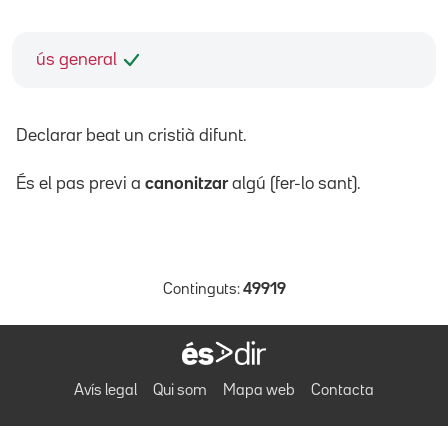
ús general
Declarar beat un cristià difunt.
És el pas previ a
canonitzar
algú (fer-lo sant).
Continguts:
49919
Avís legal
Qui som
Mapa web
Contacta