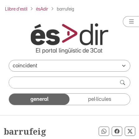
Llibre d'estil
ésAdir
barrufeig
general
pel·lícules
barrufeig
Compartir pe
Compart
Co