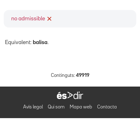
no admissible
Equivalent:
balisa
.
Continguts:
49919
Avís legal
Qui som
Mapa web
Contacta