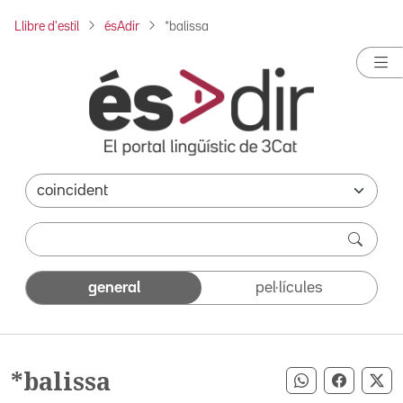
Llibre d'estil
ésAdir
*balissa
general
pel·lícules
*balissa
Compartir pe
Compart
Co