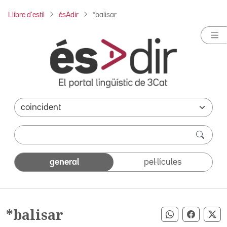
Llibre d'estil
ésAdir
*balisar
general
pel·lícules
*balisar
Compartir pe
Compart
Co