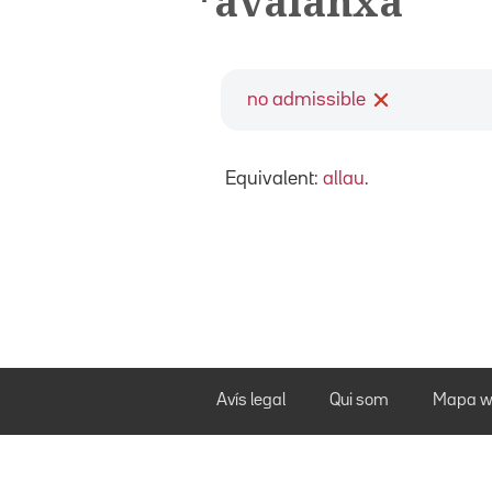
*avalanxa
no admissible
Equivalent:
allau
.
Avís legal
Qui som
Mapa w