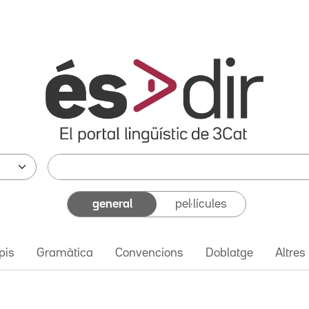
general
pel·lícules
pis
Gramàtica
Convencions
Doblatge
Altres