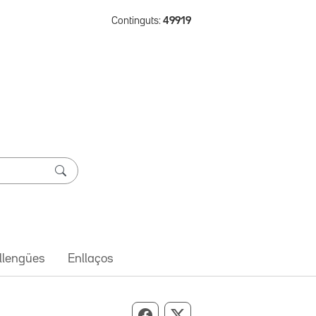
Continguts:
49919
 llengües
Enllaços