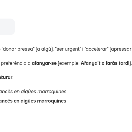
"donar pressa" (a algú), "ser urgent" i "accelerar" (apressar 
preferència a
afanyar-se
(exemple:
Afanya't o faràs tard!
).
pturar
.
rancès en aigües marroquines
rancès en aigües marroquines