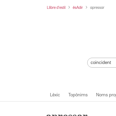
Llibre d'estil
ésAdir
apressar
Lèxic
Topònims
Noms pro