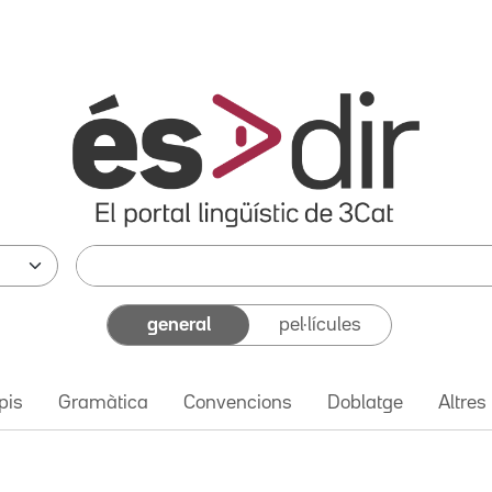
general
pel·lícules
pis
Gramàtica
Convencions
Doblatge
Altres