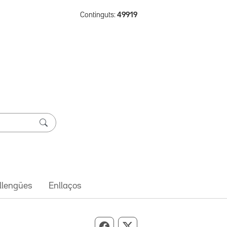
Continguts:
49919
 llengües
Enllaços