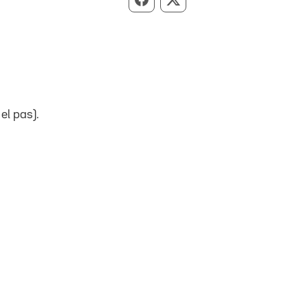
Compartir per Facebook
Compartir per X
el pas).