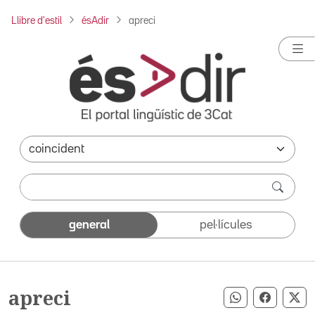
Llibre d'estil
ésAdir
apreci
general
pel·lícules
apreci
Compartir pe
Compart
Co