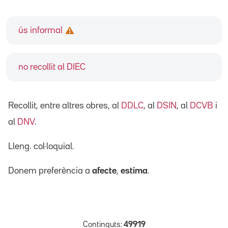
ús informal
no recollit al DIEC
Recollit, entre altres obres, al
DDLC
, al
DSIN
, al
DCVB
i
al
DNV
.
Lleng. col·loquial.
Donem preferència a
afecte
,
estima
.
Continguts:
49919