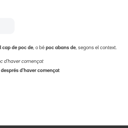
l cap de poc de
, o bé
poc abans de
, segons el context.
poc d'haver començat
c després d'haver començat