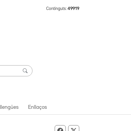
Continguts:
49919
 llengües
Enllaços