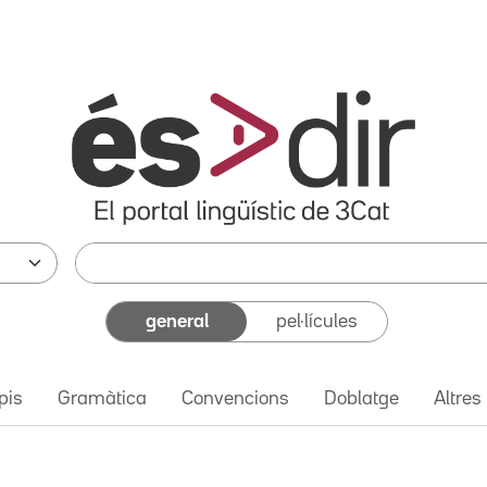
general
pel·lícules
pis
Gramàtica
Convencions
Doblatge
Altres