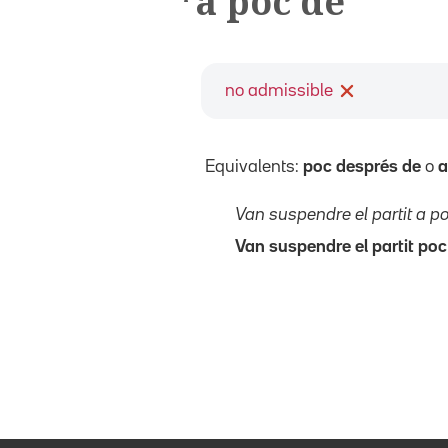
*a poc de
no admissible
Equivalents:
poc després de
o
a
Van suspendre el partit a 
Van suspendre el partit po