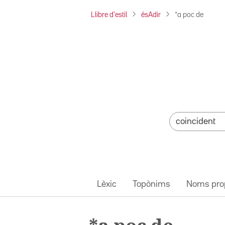
Llibre d'estil
ésAdir
*a poc de
Lèxic
Topònims
Noms pro