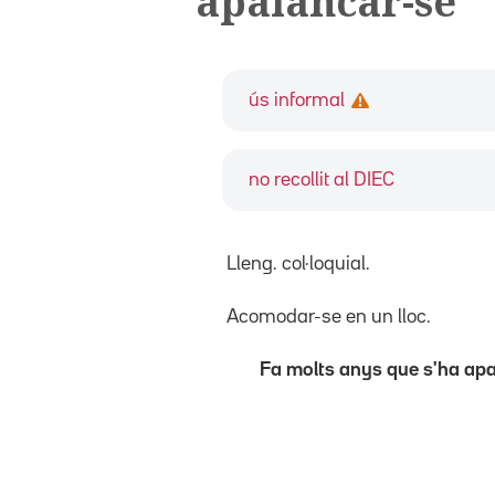
apalancar-se
ús informal
no recollit al DIEC
Lleng. col·loquial.
Acomodar-se en un lloc.
Fa molts anys que s'ha apal