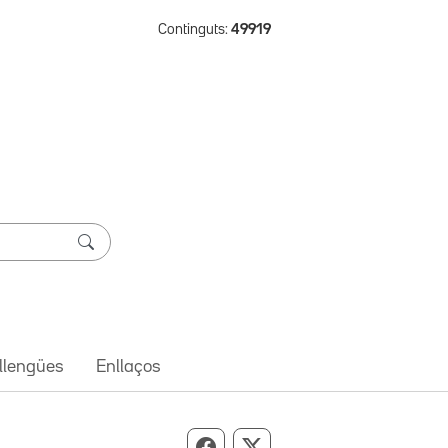
Continguts:
49919
 llengües
Enllaços