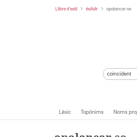
Llibre d'estil
ésAdir
apalancar-se
Lèxic
Topònims
Noms pro