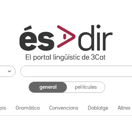
general
pel·lícules
pis
Gramàtica
Convencions
Doblatge
Altres