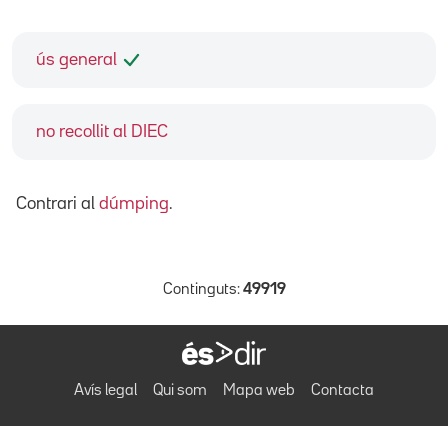
ús general
no recollit al DIEC
Contrari al
dúmping
.
Continguts:
49919
Avís legal
Qui som
Mapa web
Contacta